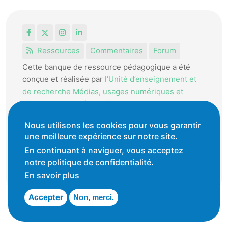
Facebook
X
Instagram
LinkedIn
Ressources
Commentaires
Forum
Cette banque de ressource pédagogique a été
conçue et réalisée par
l'Unité d’enseignement et
de recherche Médias, usages numériques et
didactique de l’Informatique.
La HEP-VD met cet outil à disposition des
Nous utilisons les cookies pour vous garantir
enseignantes et enseignants vaudois pour
une meilleure expérience sur notre site.
favoriser l'échange de ressources pédagogiques.
En continuant à naviguer, vous acceptez
notre politique de confidentialité.
Conditions générales d'utilisation
En savoir plus
Accepter
Non, merci.