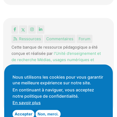
Facebook
X
Instagram
LinkedIn
Ressources
Commentaires
Forum
Cette banque de ressource pédagogique a été
conçue et réalisée par
l'Unité d’enseignement et
de recherche Médias, usages numériques et
didactique de l’Informatique.
La HEP-VD met cet outil à disposition des
Nous utilisons les cookies pour vous garantir
une meilleure expérience sur notre site.
enseignantes et enseignants vaudois pour
favoriser l'échange de ressources pédagogiques.
En continuant à naviguer, vous acceptez
notre politique de confidentialité.
Conditions générales d'utilisation
En savoir plus
Accepter
Non, merci.