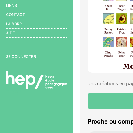
LIENS
CONTACT
LA BDRP
AIDE
User menu
SE CONNECTER
des créations en pap
BDRP
Proche ou comp