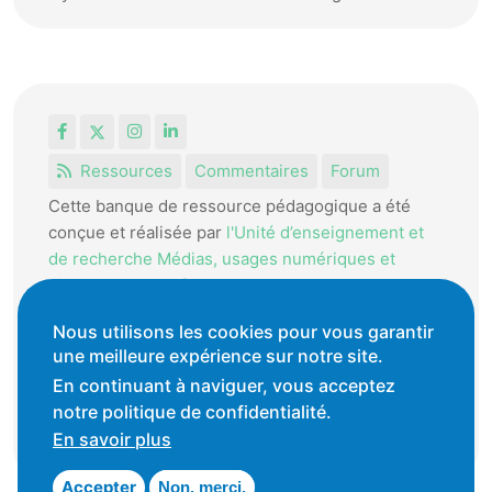
Facebook
X
Instagram
LinkedIn
Ressources
Commentaires
Forum
Cette banque de ressource pédagogique a été
conçue et réalisée par
l'Unité d’enseignement et
de recherche Médias, usages numériques et
didactique de l’Informatique.
La HEP-VD met cet outil à disposition des
Nous utilisons les cookies pour vous garantir
enseignantes et enseignants vaudois pour
une meilleure expérience sur notre site.
favoriser l'échange de ressources pédagogiques.
En continuant à naviguer, vous acceptez
notre politique de confidentialité.
Conditions générales d'utilisation
En savoir plus
Accepter
Non, merci.