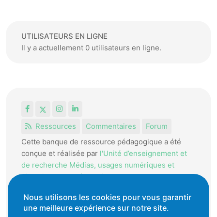
UTILISATEURS EN LIGNE
Il y a actuellement 0 utilisateurs en ligne.
Facebook
X
Instagram
LinkedIn
Ressources
Commentaires
Forum
Cette banque de ressource pédagogique a été
conçue et réalisée par
l'Unité d’enseignement et
de recherche Médias, usages numériques et
didactique de l’Informatique.
La HEP-VD met cet outil à disposition des
Nous utilisons les cookies pour vous garantir
une meilleure expérience sur notre site.
enseignantes et enseignants vaudois pour