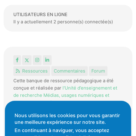
UTILISATEURS EN LIGNE
Il y a actuellement 2 personne(s) connectée(s)
Facebook
X
Instagram
LinkedIn
Ressources
Commentaires
Forum
Cette banque de ressource pédagogique a été
conçue et réalisée par
l'Unité d’enseignement et
de recherche Médias, usages numériques et
didactique de l’Informatique.
La HEP-VD met cet outil à disposition des
Nous utilisons les cookies pour vous garantir
enseignantes et enseignants vaudois pour
une meilleure expérience sur notre site.
favoriser l'échange de ressources pédagogiques.
En continuant à naviguer, vous acceptez