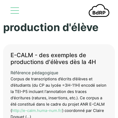
production d'élève
Aller au contenu principal
E-CALM - des exemples de
productions d'élèves dès la 4H
Référence pédagogique
Corpus de transcriptions d’écrits d’élèves et
d’étudiants (du CP au lycée =3H-11H) encodé selon
la TEI-P5 incluant l'annotation des traces
d'écritures (ratures, insertions, etc.). Ce corpus a
été constitué dans le cadre du projet ANR E-CALM
(
http://e-calm.huma-num.fr/
) coordonné par Claire
Doquet (...)