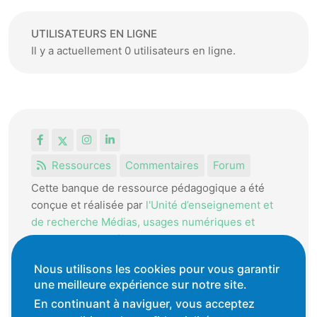
UTILISATEURS EN LIGNE
Il y a actuellement 0 utilisateurs en ligne.
Facebook
X
Instagram
LinkedIn
Ressources
Commentaires
Forum
Cette banque de ressource pédagogique a été
conçue et réalisée par
l'Unité d’enseignement et
de recherche Médias, usages numériques et
didactique de l’Informatique.
La HEP-VD met cet outil à disposition des
Nous utilisons les cookies pour vous garantir
une meilleure expérience sur notre site.
enseignantes et enseignants vaudois pour
favoriser l'échange de ressources pédagogiques.
En continuant à naviguer, vous acceptez