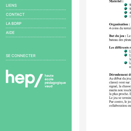
LIENS
CONTACT
LA BDRP
AIDE
User menu
SE CONNECTER
BDRP