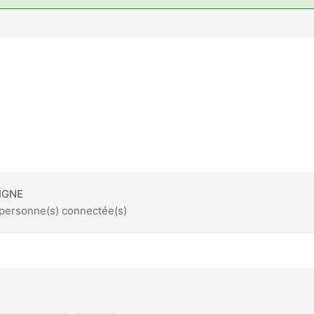
IGNE
1 personne(s) connectée(s)
am
kedIn