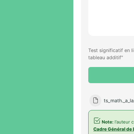
Test significatif en
tableau additif"
ts_math._a_l
Note:
l’auteur 
Cadre Général de l