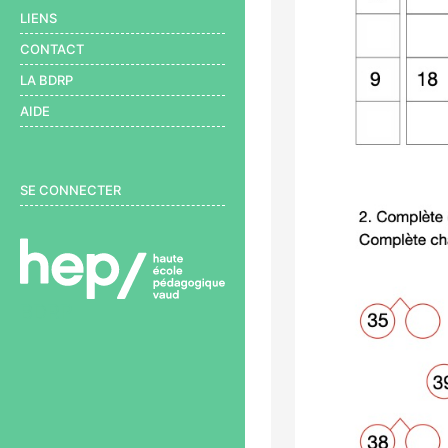
LIENS
CONTACT
LA BDRP
AIDE
User menu
SE CONNECTER
BDRP