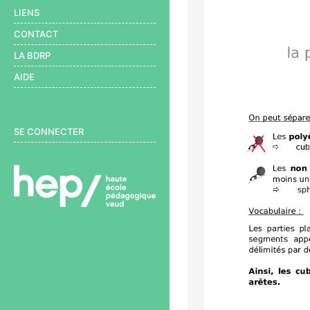
LIENS
CONTACT
LA BDRP
AIDE
User menu
SE CONNECTER
BDRP