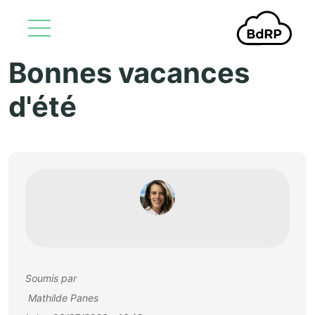
Bonnes vacances
Aller au contenu principal
d'été
Soumis par
Mathilde Panes