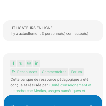
UTILISATEURS EN LIGNE
Il y a actuellement 3 personne(s) connectée(s)
Facebook
X
Instagram
LinkedIn
Ressources
Commentaires
Forum
Cette banque de ressource pédagogique a été
conçue et réalisée par
l'Unité d’enseignement et
de recherche Médias, usages numériques et
didactique de l’Informatique.
La HEP-VD met cet outil à disposition des