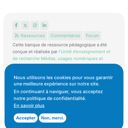
Facebook
X
Instagram
LinkedIn
Ressources
Commentaires
Forum
Cette banque de ressource pédagogique a été
conçue et réalisée par
l'Unité d’enseignement et
de recherche Médias, usages numériques et
didactique de l’Informatique.
La HEP-VD met cet outil à disposition des
Nous utilisons les cookies pour vous garantir
enseignantes et enseignants vaudois pour
une meilleure expérience sur notre site.
favoriser l'échange de ressources pédagogiques.
En continuant à naviguer, vous acceptez
notre politique de confidentialité.
Conditions générales d'utilisation
En savoir plus
Accepter
Non, merci.